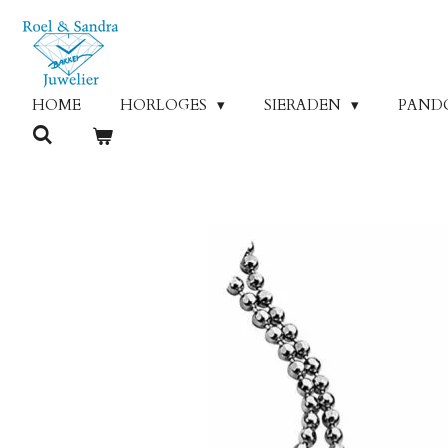
Ga
direct
naar
de
HOME
HORLOGES
SIERADEN
PAND
hoofdinhoud