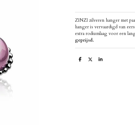
ZINZI zilveren hanger met paar
hanger is vervaardigd van eers
extra rodiumlaag voor een lan
geprijsd.
D
D
S
e
e
h
l
e
a
e
l
r
n
e