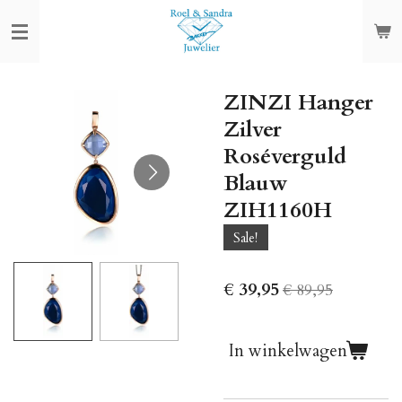
Ga
direct
naar
de
ZINZI Hanger
hoofdinhoud
Zilver
Roséverguld
Blauw
ZIH1160H
Sale!
€ 39,95
€ 89,95
In winkelwagen