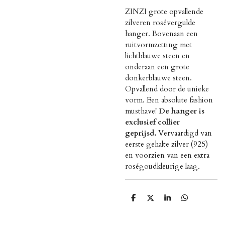
ZINZI grote opvallende
zilveren rosévergulde
hanger. Bovenaan een
ruitvormzetting met
lichtblauwe steen en
onderaan een grote
donkerblauwe steen.
Opvallend door de unieke
vorm. Een absolute fashion
musthave!
De hanger is
exclusief collier
geprijsd.
Vervaardigd van
eerste gehalte zilver (925)
en voorzien van een extra
roségoudkleurige laag.
D
D
S
D
e
e
h
e
l
e
a
l
e
l
r
e