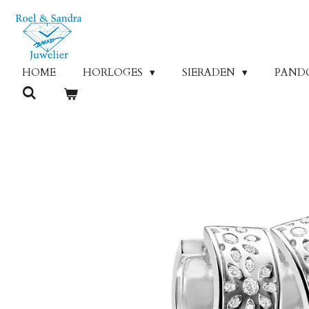
Ga
direct
naar
de
HOME
HORLOGES
SIERADEN
PAND
hoofdinhoud