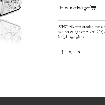
In winkelwagen
ZINZI zilveren creolen met z
van eerste gehalte zilver (925
langdurige glans.
D
D
S
e
e
h
l
e
a
e
l
r
n
e