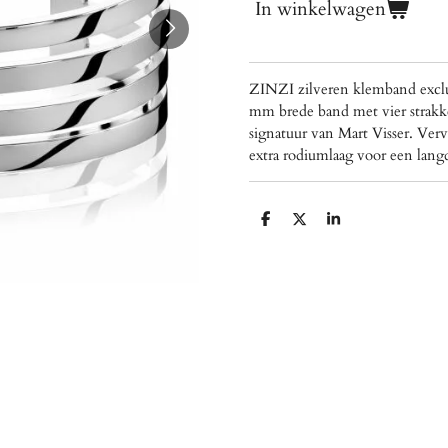
In winkelwagen
ZINZI zilveren klemband exclu
mm brede band met vier strakk
signatuur van Mart Visser. Verv
extra rodiumlaag voor een langd
D
D
S
e
e
h
l
e
a
e
l
r
n
e