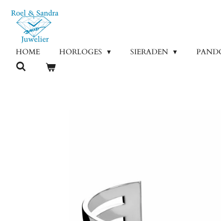
Ga
direct
naar
de
HOME
HORLOGES
SIERADEN
PAND
hoofdinhoud