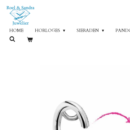
Ga
direct
naar
de
HOME
HORLOGES
SIERADEN
PAND
hoofdinhoud