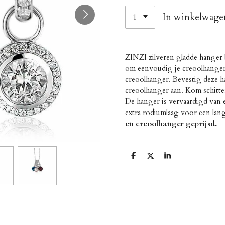
In winkelwage
ZINZI zilveren gladde hanger b
om eenvoudig je creoolhanger 
creoolhanger. Bevestig deze h
creoolhanger aan. Kom schitte
De hanger is vervaardigd van e
extra rodiumlaag voor een lan
en creoolhanger geprijsd.
D
D
S
e
e
h
l
e
a
e
l
r
n
e