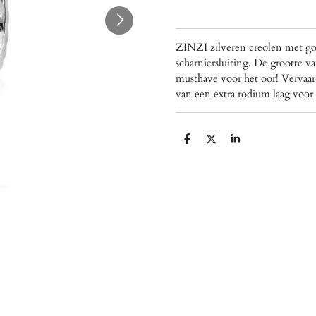
ZINZI zilveren creolen met gou
scharniersluiting. De grootte 
musthave voor het oor! Vervaard
van een extra rodium laag voor 
D
D
S
e
e
h
l
e
a
e
l
r
n
e