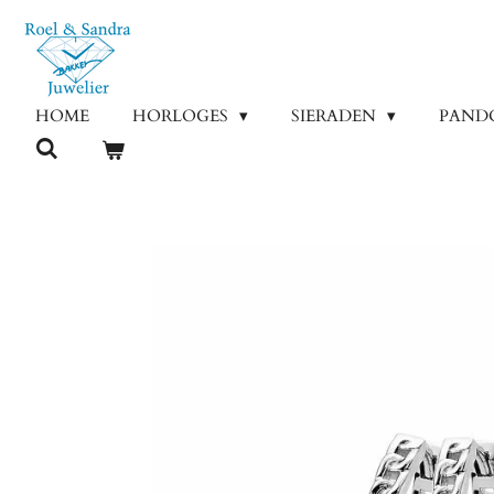
Ga
direct
naar
de
HOME
HORLOGES
SIERADEN
PAND
hoofdinhoud