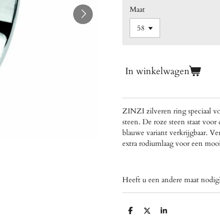
Maat
In winkelwagen
ZINZI zilveren ring speciaal v
steen. De roze steen staat voo
blauwe variant verkrijgbaar. Ve
extra rodiumlaag voor een mooi
Heeft u een andere maat nod
D
D
S