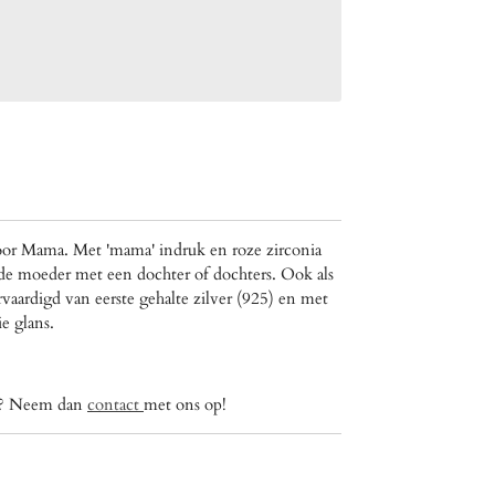
oor Mama. Met 'mama' indruk en roze zirconia
r de moeder met een dochter of dochters. Ook als
rvaardigd van eerste gehalte zilver (925) en met
e glans.
ig? Neem dan
contact
met ons op!