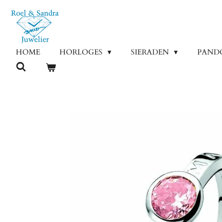
Ga
direct
naar
de
HOME
HORLOGES
SIERADEN
PAND
hoofdinhoud