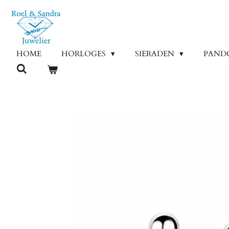
Ga
direct
naar
de
HOME
HORLOGES
SIERADEN
PAND
hoofdinhoud