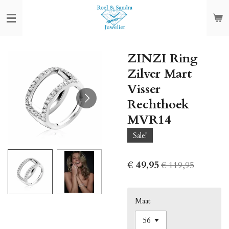
Ga
direct
naar
de
ZINZI Ring
hoofdinhoud
Zilver Mart
Visser
Rechthoek
MVR14
Sale!
€ 49,95
€ 119,95
Maat