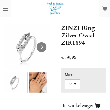
Ga
direct
naar
de
ZINZI Ring
hoofdinhoud
Zilver Ovaal
ZIR1894
€ 59,95
Maat
In winkelwagen