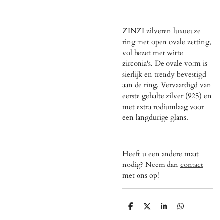
ZINZI zilveren luxueuze
ring met open ovale zetting,
vol bezet met witte
zirconia's. De ovale vorm is
sierlijk en trendy bevestigd
aan de ring. Vervaardigd van
eerste gehalte zilver (925) en
met extra rodiumlaag voor
een langdurige glans.
Heeft u een andere maat
nodig? Neem dan
contact
met ons op!
D
D
S
D
e
e
h
e