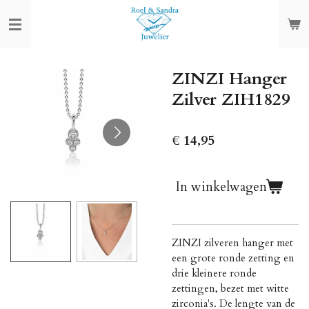
Ga
direct
naar
de
ZINZI Hanger
hoofdinhoud
Zilver ZIH1829
€ 14,95
In winkelwagen
ZINZI zilveren hanger met
een grote ronde zetting en
drie kleinere ronde
zettingen, bezet met witte
zirconia's. De lengte van de