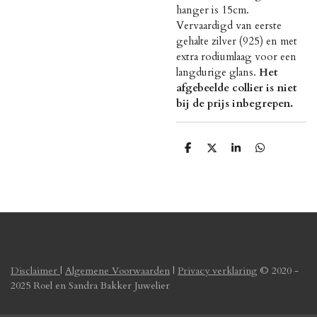
hanger is 15cm.
Vervaardigd van eerste
gehalte zilver (925) en met
extra rodiumlaag voor een
langdurige glans.
Het
afgebeelde collier is niet
bij de prijs inbegrepen.
D
D
S
D
e
e
h
e
l
e
a
l
e
l
r
e
n
e
n
Disclaimer
|
Algemene Voorwaarden
|
Privacy verklaring
© 2020 -
2025 Roel en Sandra Bakker Juwelier