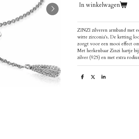
In winkelwagen
ZINZI zilveren armband met ee
witte zirconia's. De ketting l
zorgt voor een mooi effect om 
Met herkenbaar Zinzi hartje bij
zilver (925) en met extra rodi
D
D
S
e
e
h
l
e
a
e
l
r
n
e