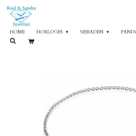
Ga
direct
naar
de
HOME
HORLOGES
SIERADEN
PAND
hoofdinhoud