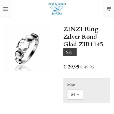
Ga
direct
naar
de
ZINZI Ring
hoofdinhoud
Zilver Rond
Glad ZIR1145
Sale!
€ 29,95
€ 49,95
Maat