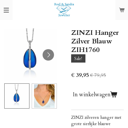
Ga
direct
naar
de
ZINZI Hanger
hoofdinhoud
Zilver Blauw
ZIH1760
Sale!
€ 39,95
€ 79,95
In winkelwagen
ZINZI zilveren hanger met
grote sierlijke blauwe