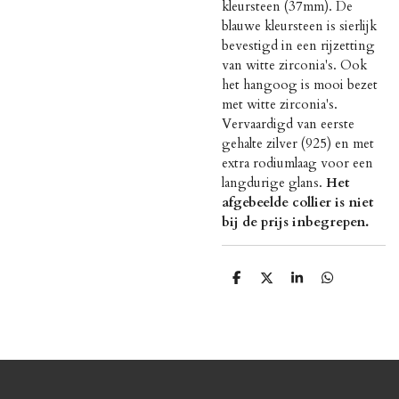
kleursteen (37mm). De
blauwe kleursteen is sierlijk
bevestigd in een rijzetting
van witte zirconia's. Ook
het hangoog is mooi bezet
met witte zirconia's.
Vervaardigd van eerste
gehalte zilver (925) en met
extra rodiumlaag voor een
langdurige glans.
Het
afgebeelde collier is niet
bij de prijs inbegrepen.
D
D
S
D
e
e
h
e
l
e
a
l
e
l
r
e
n
e
n