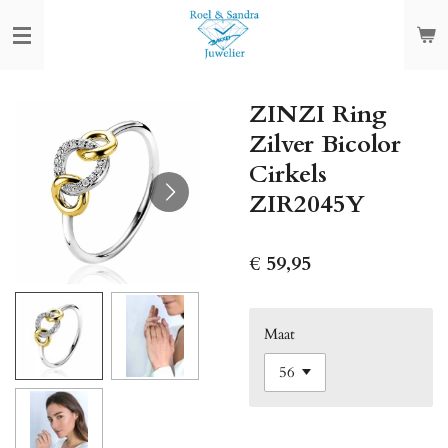
Ga
direct
naar
de
ZINZI Ring
hoofdinhoud
Zilver Bicolor
Cirkels
ZIR2045Y
€ 59,95
Maat