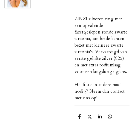
ZINZI zilveren ring met
een opvallende
facetgeslepen ronde zwarte
zirconia, aan beide kanten
bezet met kleinere zwarte
zirconia's. Vervaardigd van
eerste gehalte zilver (925)
en met extra rodiumlaag
voor een langdurige glans.
Heeft u een andere maat
nodig? Neem dan
contact
met ons op!
D
D
S
D
e
e
h
e
l
e
a
l
e
l
r
e