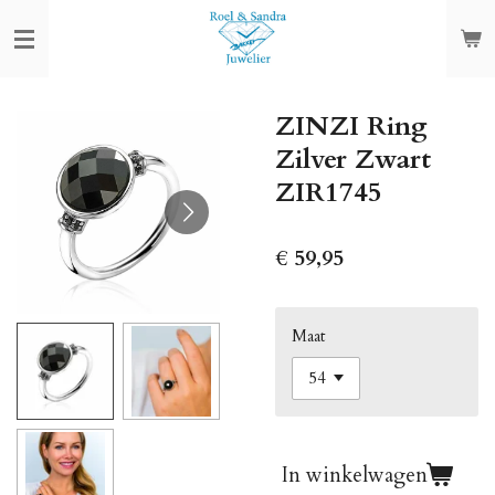
Ga
direct
naar
de
ZINZI Ring
hoofdinhoud
Zilver Zwart
ZIR1745
€ 59,95
Maat
In winkelwagen