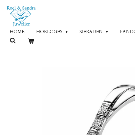
Ga
direct
naar
de
HOME
HORLOGES
SIERADEN
PAND
hoofdinhoud