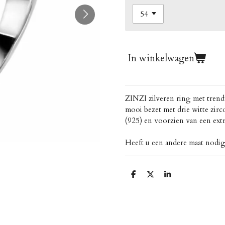
In winkelwagen
ZINZI zilveren ring met trend
mooi bezet met drie witte zirco
(925) en voorzien van een ext
Heeft u een andere maat nod
D
D
S
e
e
h
l
e
a
e
l
r
n
e