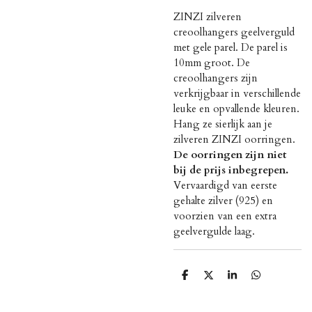
ZINZI zilveren
creoolhangers geelverguld
met gele parel. De parel is
10mm groot. De
creoolhangers zijn
verkrijgbaar in verschillende
leuke en opvallende kleuren.
Hang ze sierlijk aan je
zilveren ZINZI oorringen.
De oorringen zijn niet
bij de prijs inbegrepen.
Vervaardigd van eerste
gehalte zilver (925) en
voorzien van een extra
geelvergulde laag.
D
D
S
D
e
e
h
e
l
e
a
l
e
l
r
e