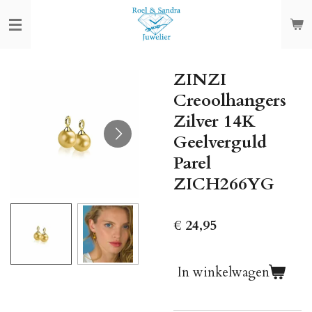
Ga
direct
naar
de
ZINZI
hoofdinhoud
Creoolhangers
Zilver 14K
Geelverguld
Parel
ZICH266YG
€ 24,95
In winkelwagen