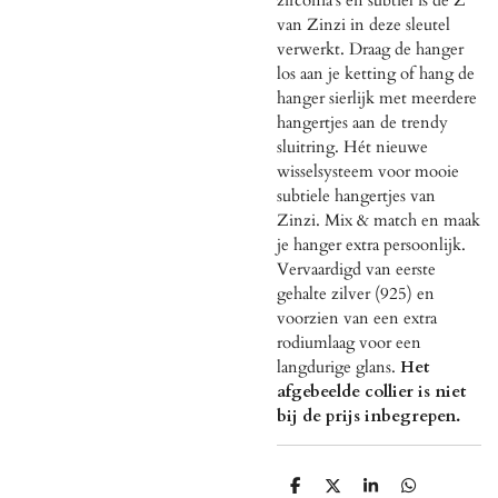
van Zinzi in deze sleutel
verwerkt. Draag de hanger
los aan je ketting of hang de
hanger sierlijk met meerdere
hangertjes aan de trendy
sluitring. Hét nieuwe
wisselsysteem voor mooie
subtiele hangertjes van
Zinzi. Mix & match en maak
je hanger extra persoonlijk.
Vervaardigd van eerste
gehalte zilver (925) en
voorzien van een extra
rodiumlaag voor een
langdurige glans.
Het
afgebeelde collier is niet
bij de prijs inbegrepen.
D
D
S
D