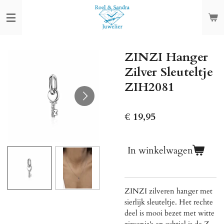
Ga
direct
naar
de
ZINZI Hanger
hoofdinhoud
Zilver Sleuteltje
ZIH2081
€ 19,95
In winkelwagen
ZINZI zilveren hanger met
sierlijk sleuteltje. Het rechte
deel is mooi bezet met witte
zirconia's en subtiel is de Z