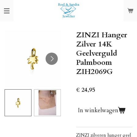
Ga
direct
naar
de
ZINZI Hanger
hoofdinhoud
Zilver 14K
Geelverguld
Palmboom
ZIH2069G
€ 24,95
In winkelwagen
ZINZI zilveren hanger geel