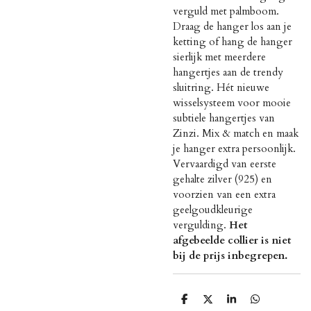
verguld met palmboom.
Draag de hanger los aan je
ketting of hang de hanger
sierlijk met meerdere
hangertjes aan de trendy
sluitring. Hét nieuwe
wisselsysteem voor mooie
subtiele hangertjes van
Zinzi. Mix & match en maak
je hanger extra persoonlijk.
Vervaardigd van eerste
gehalte zilver (925) en
voorzien van een extra
geelgoudkleurige
vergulding.
Het
afgebeelde collier is niet
bij de prijs inbegrepen.
D
D
S
D