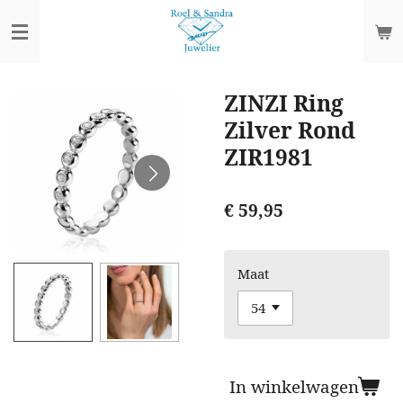
Ga
direct
naar
de
ZINZI Ring
hoofdinhoud
Zilver Rond
ZIR1981
€ 59,95
Maat
In winkelwagen