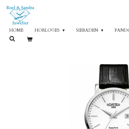
Ga
direct
naar
de
HOME
HORLOGES
SIERADEN
PAND
hoofdinhoud