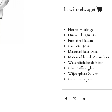
In winkelwagen
Heren Horloge
Uurwerk: Quartz
Functie: Datum
Grootte: Ø 40 mm
Materiaal kast: Staal
Materiaal band: Zwart leer
Waterdichtheid: 3 bar
Glas: Saffier glas
Wijzerplaat: Zilver
Garantie: 2 jaar
D
D
S
e
e
h
l
e
a
e
l
r