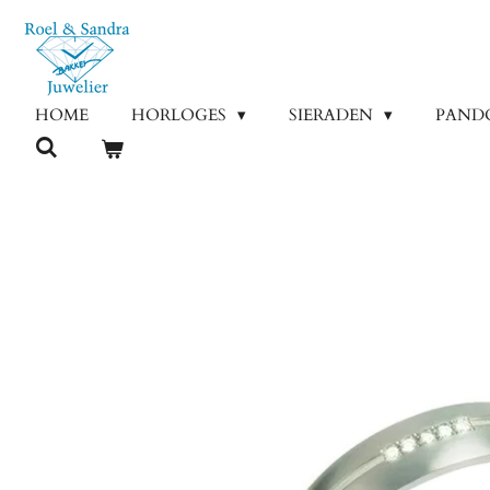
Ga
direct
naar
de
HOME
HORLOGES
SIERADEN
PAND
hoofdinhoud