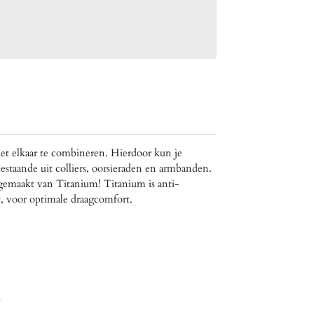
et elkaar te combineren. Hierdoor kun je
estaande uit colliers, oorsieraden en armbanden.
 gemaakt van Titanium! Titanium is
anti-
ht, voor optimale draagcomfort.
d