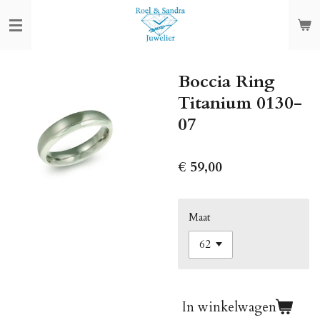
Ga
direct
naar
de
Boccia Ring
hoofdinhoud
Titanium 0130-
07
€ 59,00
Maat
In winkelwagen