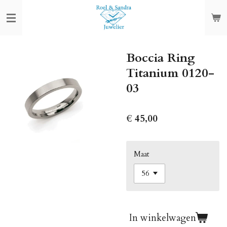
Ga
direct
naar
de
Boccia Ring
hoofdinhoud
Titanium 0120-
03
€ 45,00
Maat
In winkelwagen