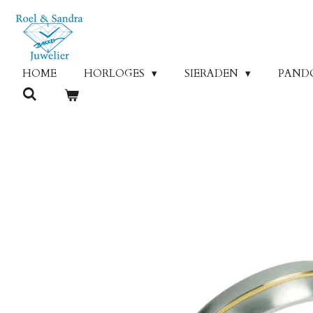
Ga
direct
naar
de
HOME
HORLOGES
SIERADEN
PAND
hoofdinhoud