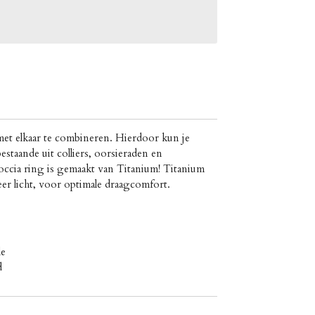
met elkaar te combineren. Hierdoor kun je
estaande uit colliers, oorsieraden en
ccia ring is gemaakt van Titanium! Titanium
zeer licht, voor optimale draagcomfort.
le
d