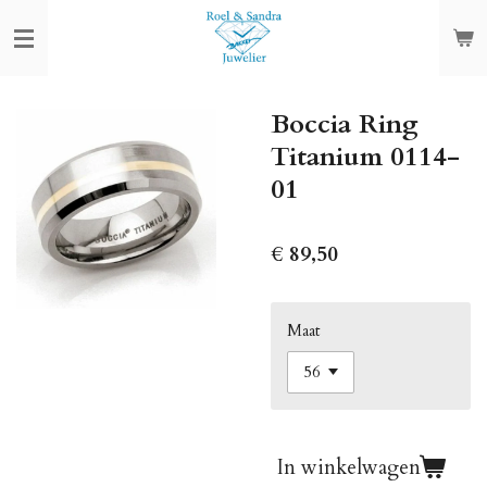
Ga
direct
naar
de
Boccia Ring
hoofdinhoud
Titanium 0114-
01
€ 89,50
Maat
In winkelwagen