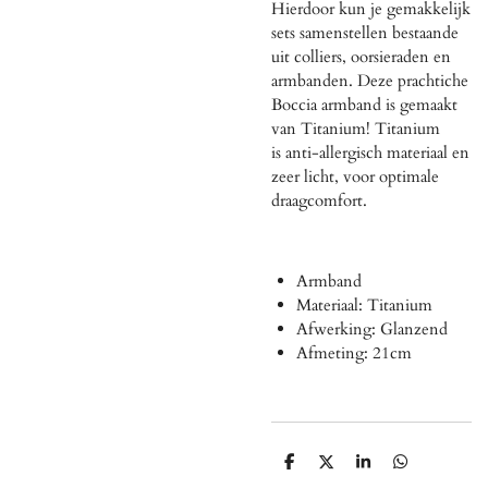
Hierdoor kun je gemakkelijk
sets samenstellen bestaande
uit colliers, oorsieraden en
armbanden. Deze prachtiche
Boccia armband is gemaakt
van Titanium! Titanium
is
anti-allergisch materiaal en
zeer licht, voor optimale
draagcomfort.
Armband
Materiaal: Titanium
Afwerking: Glanzend
Afmeting: 21cm
D
D
S
D
e
e
h
e