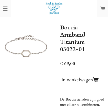
Ga
direct
naar
de
Boccia
hoofdinhoud
Armband
Titanium
03022-01
€ 69,00
In winkelwagen
De Boccia sieraden zijn goed
met elkaar te combineren.