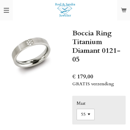
Ga
direct
naar
de
Boccia Ring
hoofdinhoud
Titanium
Diamant 0121-
05
€ 179,00
GRATIS verzending
Maat