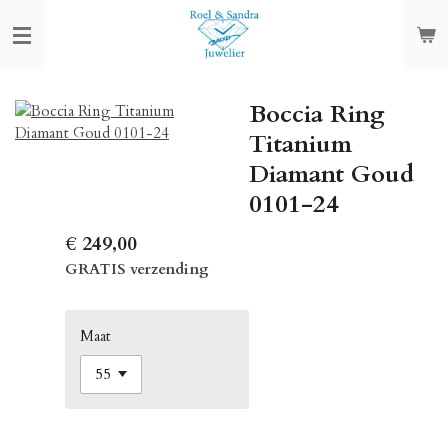
Ga
direct
naar
de
Boccia Ring
hoofdinhoud
Titanium
Diamant Goud
0101-24
€ 249,00
GRATIS verzending
Maat