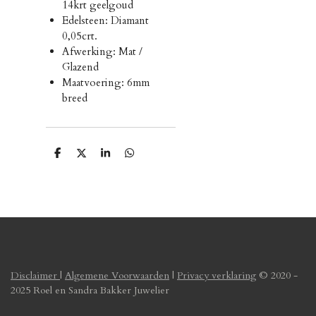
14krt geelgoud
Edelsteen: Diamant
0,05crt.
Afwerking: Mat /
Glazend
Maatvoering: 6mm
breed
D
D
S
D
e
e
h
e
l
e
a
l
e
l
r
e
n
e
n
Disclaimer
|
Algemene Voorwaarden
|
Privacy verklaring
© 2020 -
2025 Roel en Sandra Bakker Juwelier