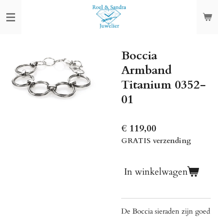
Ga
direct
naar
de
Boccia
hoofdinhoud
Armband
Titanium 0352-
01
€ 119,00
GRATIS verzending
In winkelwagen
De Boccia sieraden zijn goed