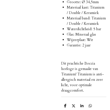
Grootte: Ø 34,5mm
Materiaal kast: Titanium
/ Double / Keramiek
Materiaal band: Titanium
/ Double / Keramiek
Waterdichtheid: 5 bar
Glas: Mineraal glas
Wijzerplaat: Wit
Garantie: 2 jaar
Dit prachtiche Boccia
horloge is gemaakt van
Titanium! Titanium is
anti-
allergisch materiaal en zeer
licht, voor optimale
draagcomfort.
D
D
S
D