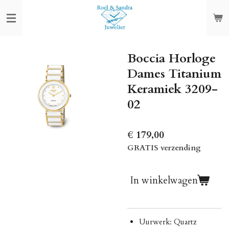
Ga
direct
naar
de
Boccia Horloge
hoofdinhoud
Dames Titanium
Keramiek 3209-
02
€ 179,00
GRATIS verzending
In winkelwagen
Uurwerk: Quartz