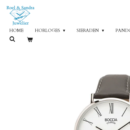
Ga
direct
naar
de
HOME
HORLOGES
SIERADEN
PAND
hoofdinhoud