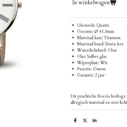
In winkelwagen
Uurwerk: Quartz
Grootte: Ø 41.5mm
Materiaal kast: Titanium
Materiaal band: Bruin leer
Waterdichtheid: 3 bar
Glas: Saffier glas
Wijzerplaat: Wit
Functie: Datum
Garantie: 2 jaar
Dit prachtiche Boccia horloge
allergisch materiaal en zeer li
D
D
S
e
e
h