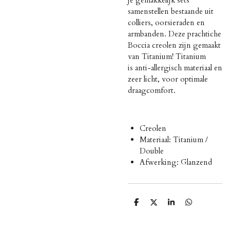
samenstellen bestaande uit
colliers, oorsieraden en
armbanden. Deze prachtiche
Boccia creolen zijn gemaakt
van Titanium! Titanium
is
anti-allergisch materiaal en
zeer licht, voor optimale
draagcomfort.
Creolen
Materiaal: Titanium /
Double
Afwerking: Glanzend
D
D
S
D
e
e
h
e
l
e
a
l
e
l
r
e