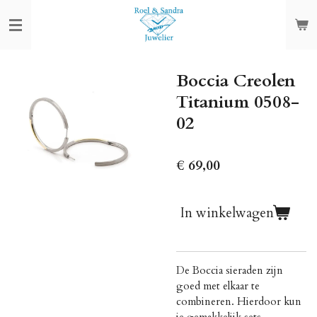
Ga
direct
naar
de
Boccia Creolen
hoofdinhoud
Titanium 0508-
02
€ 69,00
In winkelwagen
De Boccia sieraden zijn
goed met elkaar te
combineren. Hierdoor kun
je gemakkelijk sets