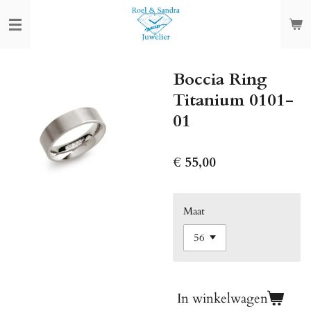
Ga
direct
naar
de
Boccia Ring
hoofdinhoud
Titanium 0101-
01
€ 55,00
Maat
In winkelwagen