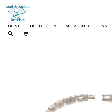
Ga
direct
naar
de
HOME
HORLOGES
SIERADEN
PAND
hoofdinhoud