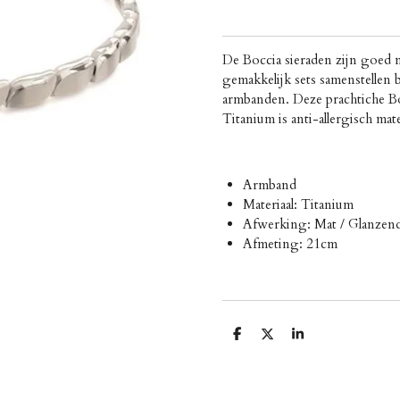
De Boccia sieraden zijn goed 
gemakkelijk sets samenstellen b
armbanden. Deze prachtiche B
Titanium is
anti-allergisch mat
Armband
Materiaal: Titanium
Afwerking: Mat / Glanzen
Afmeting: 21cm
D
D
S
e
e
h
l
e
a
e
l
r
n
e