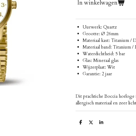
In winkelwagen
Uurwerk: Quartz
Grootte: Ø 26mm
Materiaal kast: Titanium / 
Materiaal band: Titanium /
Waterdichtheid: 5 bar
Glas: Mineraal glas
Wijzerplaat: Wit
Garantie: 2 jaar
Dit prachtiche Boccia horloge
allergisch materiaal en zeer li
D
D
S
e
e
h
l
e
a