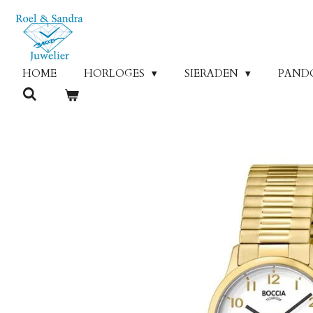
Ga
direct
naar
de
HOME
HORLOGES
SIERADEN
PAND
hoofdinhoud