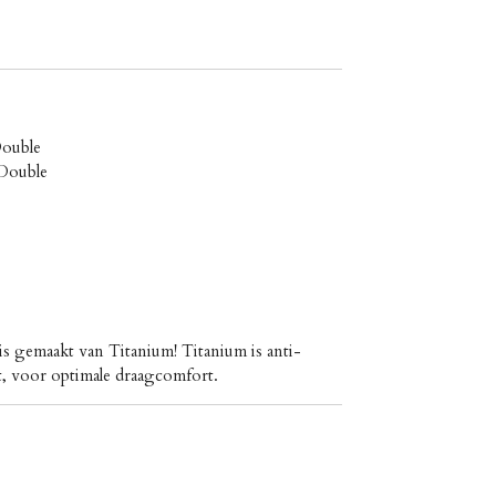
Double
 Double
 is gemaakt van Titanium! Titanium is
anti-
cht, voor optimale draagcomfort.