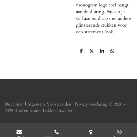
monogram logolabel hangt
aan de sluiting. Pas aan je
stijl aan en draag met andere
glinsterende stukken voor
een statement look.
D
D
S
D
e
e
h
e
l
e
a
l
e
l
r
e
n
e
n
Disclaimer
|
Algemene Voorwaarden
|
Privacy verklaring
© 2020 -
2025 Roel en Sandra Bakker Juwelier