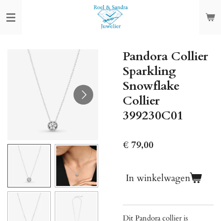
Ga
direct
naar
de
Pandora Collier
hoofdinhoud
Sparkling
Snowflake
Collier
399230C01
€ 79,00
In winkelwagen
Dit Pandora collier is