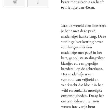
bezet met zirkonia en heeft
een lengte van 45cm.
Laat de wereld zien hoe sterk
je bent met deze pavé
madeliefjes halsketting. Deze
sterlingzilver ketting bevat
een hanger met een
madeliefje met pavé in het
hart, gepolijste sterlingzilver
blaadjes en een gepolijst
hartdetail op de achterkant.
Het madeliefje is een
symbool van vrijheid en
veerkracht dat bloeit in het
wild en ondanks moeilijke
omstandigheden. Draag het
om aan iedereen te laten
weten hoe ver je bent