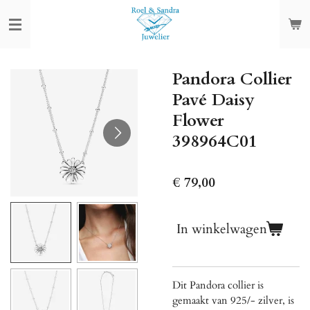
Ga
direct
naar
de
Pandora Collier
hoofdinhoud
Pavé Daisy
Flower
398964C01
€ 79,00
In winkelwagen
Dit Pandora collier is
gemaakt van 925/- zilver, is