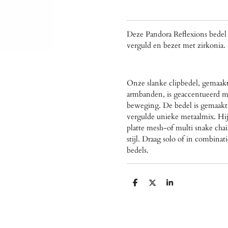
Deze Pandora Reflexions bedel 
verguld en bezet met zirkonia.
Onze slanke clipbedel, gemaak
armbanden, is geaccentueerd met
beweging. De bedel is gemaakt
vergulde unieke metaalmix. Hij
platte mesh-of multi snake cha
stijl. Draag solo of in combina
bedels.
D
D
S
e
e
h
l
e
a
e
l
r
n
e