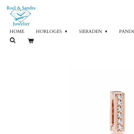
Ga
direct
naar
de
HOME
HORLOGES
SIERADEN
PAND
hoofdinhoud