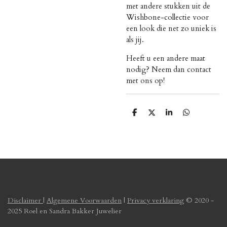
met andere stukken uit de
Wishbone-collectie voor
een look die net zo uniek is
als jij.
Heeft u een andere maat
nodig? Neem dan contact
met ons op!
D
D
S
D
e
e
h
e
l
e
a
l
e
l
r
e
n
e
n
Disclaimer
|
Algemene Voorwaarden
|
Privacy verklaring
© 2020 -
2025 Roel en Sandra Bakker Juwelier