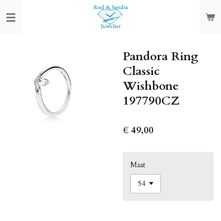
Ga
direct
naar
de
Pandora Ring
hoofdinhoud
Classic
Wishbone
197790CZ
€ 49,00
Maat