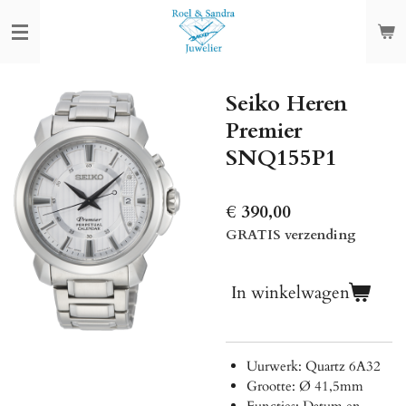
Ga
direct
naar
de
Seiko Heren
hoofdinhoud
Premier
SNQ155P1
€ 390,00
GRATIS verzending
In winkelwagen
Uurwerk: Quartz
6A32
Grootte: Ø 41,5mm
Functies: Datum en