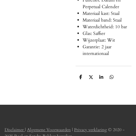
Perpetual Calender
Materiaal kast: Staal
Materiaal band: Staal
Waterdichtheid: 10 bar
Glas: Saffier
Wijzerplaat: Wit
Garantie: 2 jaar
internationaal
D
D
S
D
e
e
h
e
l
e
a
l
e
l
r
e
n
e
n
Disclaimer
|
Algemene Voorwaarden
|
Privacy verklaring
© 2020 -