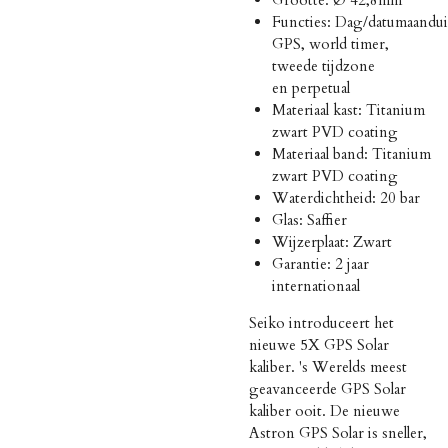
Functies: Dag/datumaandui
GPS, world timer,
tweede tijdzone
en p
erpetual
Materiaal kast: Titanium
zwart PVD coating
Materiaal band: Titanium
zwart PVD coating
Waterdichtheid: 20 bar
Glas: Saffier
Wijzerplaat: Zwart
Garantie: 2 jaar
internationaal
Seiko introduceert het
nieuwe 5X GPS Solar
kaliber. 's Werelds meest
geavanceerde GPS Solar
kaliber ooit. De nieuwe
Astron GPS Solar is sneller,