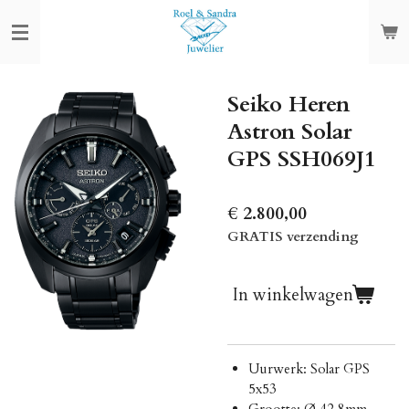
Ga
direct
naar
de
Seiko Heren
hoofdinhoud
Astron Solar
GPS SSH069J1
€ 2.800,00
GRATIS verzending
In winkelwagen
Uurwerk: Solar GPS
5x53
Grootte: Ø 42,8mm