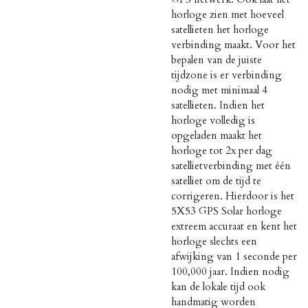
horloge zien met hoeveel
satellieten het horloge
verbinding maakt. Voor het
bepalen van de juiste
tijdzone is er verbinding
nodig met minimaal 4
satellieten. Indien het
horloge volledig is
opgeladen maakt het
horloge tot 2x per dag
satellietverbinding met één
satelliet om de tijd te
corrigeren. Hierdoor is het
5X53 GPS Solar horloge
extreem accuraat en kent het
horloge slechts een
afwijking van 1 seconde per
100,000 jaar. Indien nodig
kan de lokale tijd ook
handmatig worden