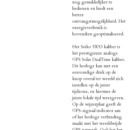
nog gemakkelijker te
bedienen en biedt een
betere
ontvangstmogelijkheid. Het
energieverbruik is
bovendien geoptimaliseerd.
Het Seiko 5X53 kaliber is
het prestigieuze analoge
GPS Solar DualTime kaliber.
Dit horloge kan met een
eenvoudige druk op de
knop overal ter wereld zich
instellen op de juiste
tijdzone, en hiermee de
juiste lokale tijd weergeven.
Op de wijzerplaat geeft de
GPS-signaal indicator aan
of het horloge verbinding
maakt met het wereldwijde
GPS netwerk. Ook laat het