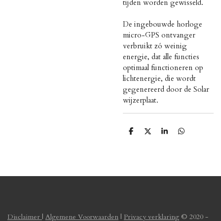
tijden worden gewisseld.
De ingebouwde horloge
micro-GPS ontvanger
verbruikt zó weinig
energie, dat alle functies
optimaal functioneren op
lichtenergie, die wordt
gegenereerd door de Solar
wijzerplaat.
D
D
S
D
e
e
h
e
l
e
a
l
e
l
r
e
n
e
n
Disclaimer
|
Algemene Voorwaarden
|
Privacy verklaring
© 2020 -