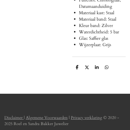
Datumaanduiding
Materiaal kast: Staal
Materiaal band: Staal
Kleur band: Zilver
Waterdichtheid: 5 bar
Glas: Saffier glas
Wijzerplaat: Grijs
D
D
S
D
e
e
h
e
l
e
a
l
e
l
r
e
n
e
n
Disclaimer
|
Algemene Voorwaarden
|
Privacy verklaring
© 2020 -
2025 Roel en Sandra Bakker Juwelier