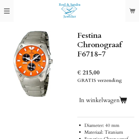
Ga
direct
naar
de
Festina
hoofdinhoud
Chronograaf
F6718-7
€ 215,00
GRATIS verzending
In winkelwagen
Diameter: 40 mm
Materiaal: Titanium
Functies: Chronograaf,