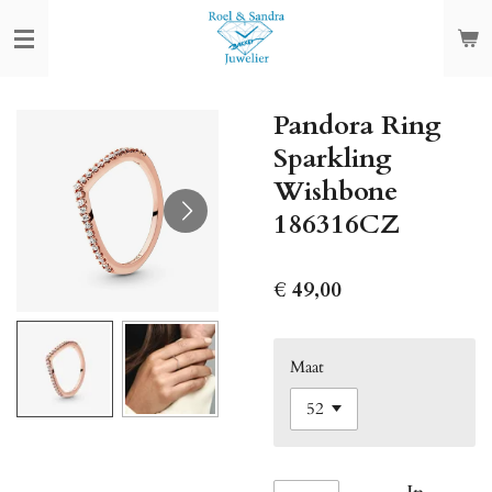
Ga
direct
naar
de
Pandora Ring
hoofdinhoud
Sparkling
Wishbone
186316CZ
€ 49,00
Maat