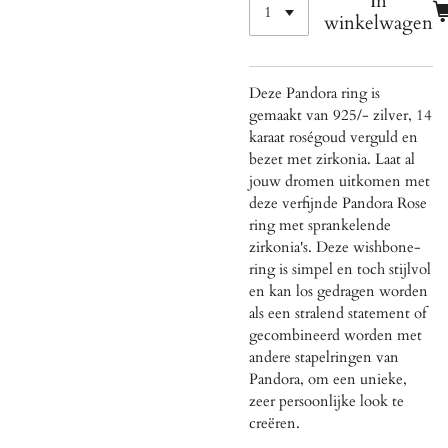
In
winkelwagen
Deze Pandora ring is
gemaakt van 925/- zilver,
14
karaat roségoud verguld en
bezet met zirkonia.
Laat al
jouw dromen uitkomen met
deze verfijnde Pandora Rose
ring met sprankelende
zirkonia's. Deze wishbone-
ring is simpel en toch stijlvol
en kan los gedragen worden
als een stralend statement of
gecombineerd worden met
andere stapelringen van
Pandora, om een unieke,
zeer persoonlijke look te
creëren.