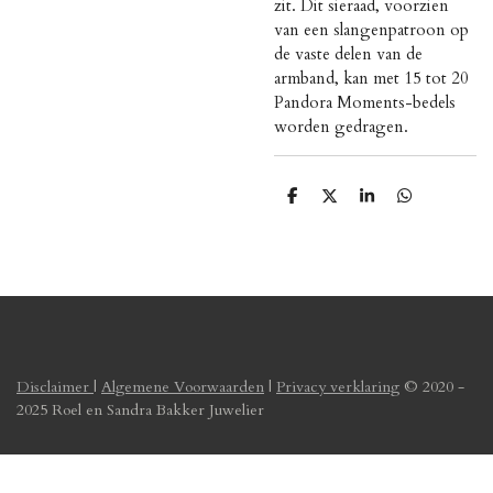
zit. Dit sieraad, voorzien
van een slangenpatroon op
de vaste delen van de
armband, kan met 15 tot 20
Pandora Moments-bedels
worden gedragen.
D
D
S
D
e
e
h
e
l
e
a
l
e
l
r
e
n
e
n
Disclaimer
|
Algemene Voorwaarden
|
Privacy verklaring
© 2020 -
2025 Roel en Sandra Bakker Juwelier