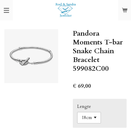
Ga
direct
naar
de
Pandora
hoofdinhoud
Moments T-bar
Snake Chain
Bracelet
599082C00
€ 69,00
Lengte