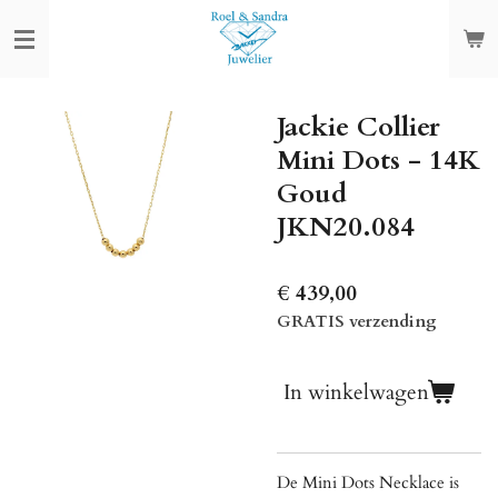
Ga
direct
naar
de
Jackie Collier
hoofdinhoud
Mini Dots - 14K
Goud
JKN20.084
€ 439,00
GRATIS verzending
In winkelwagen
De Mini Dots Necklace is