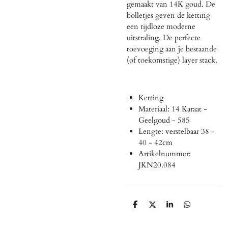
gemaakt van 14K goud. De
bolletjes geven de ketting
een tijdloze moderne
uitstraling. De perfecte
toevoeging aan je bestaande
(of toekomstige) layer stack.
Ketting
Materiaal: 14 Karaat -
Geelgoud - 585
Lengte: verstelbaar 38 -
40 - 42cm
Artikelnummer:
JKN20.084
D
D
S
D
e
e
h
e
l
e
a
l