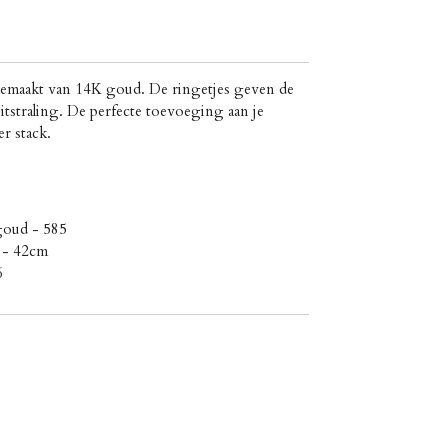
gemaakt van 14K goud. De ringetjes geven de
itstraling. De perfecte toevoeging aan je
r stack.
lgoud - 585
0 - 42cm
6