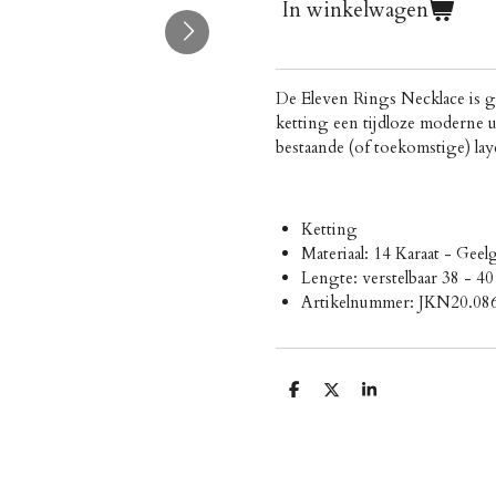
In winkelwagen
De Eleven Rings Necklace is 
ketting een tijdloze moderne u
bestaande (of toekomstige) laye
Ketting
Materiaal: 14 Karaat - Gee
Lengte: verstelbaar 38 - 4
Artikelnummer: JKN20.08
D
D
S
e
e
h
l
e
a
e
l
r
n
e