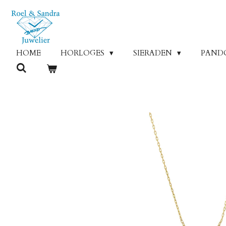
Ga
direct
naar
de
HOME
HORLOGES
SIERADEN
PAND
hoofdinhoud