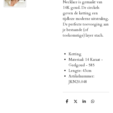
Necklace is gemaakt van
14K goud. De circkels
geven de ketting een
tijdloze moderne uitstraling.
De perfecte toevoeging aan
je bestaande (of
toekomstige) layer stach.
Ketting
Materiaal: 14 Karaat -
Geelgoud - 585
Lengte: 43cm
Artikelnummer:
JKN20.048
D
D
S
D
e
e
h
e
l
e
a
l